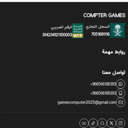
COMPTER GAMES
السجل التجاري
الرقم الضريبي
7051691116
314234121100003
روابط مهمة
تواصل معنا
+966566188393
+966566188393
gamescomputer2025@gmail.com