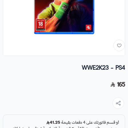
WWE2K23 - PS4
165