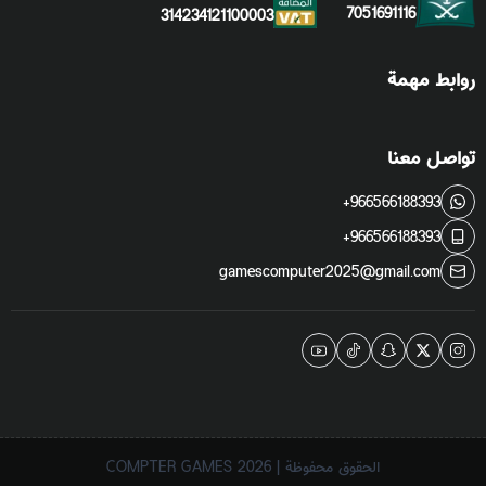
7051691116
314234121100003
روابط مهمة
تواصل معنا
+966566188393
+966566188393
gamescomputer2025@gmail.com
الحقوق محفوظة | 2026
COMPTER GAMES