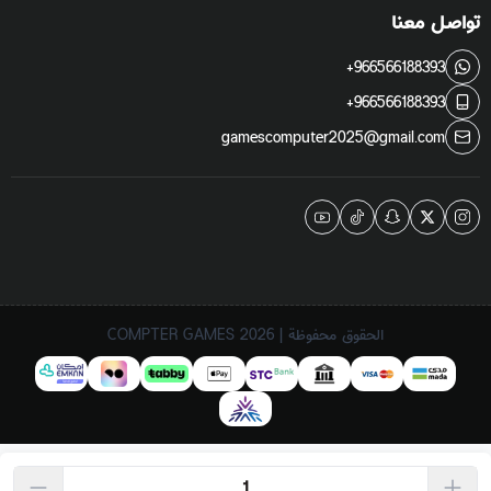
تواصل معنا
+966566188393
+966566188393
gamescomputer2025@gmail.com
الحقوق محفوظة | 2026
COMPTER GAMES