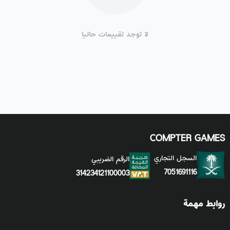
لا توجد تقييمات حاليا
COMPTER GAMES
السجل التجاري
الرقم الضريبي
7051691116
314234121100003
روابط مهمة