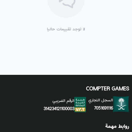
لا توجد تقييمات حاليا
COMPTER GAMES
السجل التجاري
الرقم الضريبي
7051691116
314234121100003
روابط مهمة