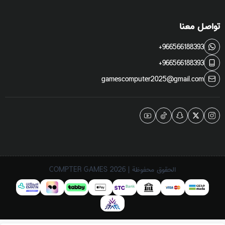
تواصل معنا
+966566188393
+966566188393
gamescomputer2025@gmail.com
الحقوق محفوظة | 2026
COMPTER GAMES