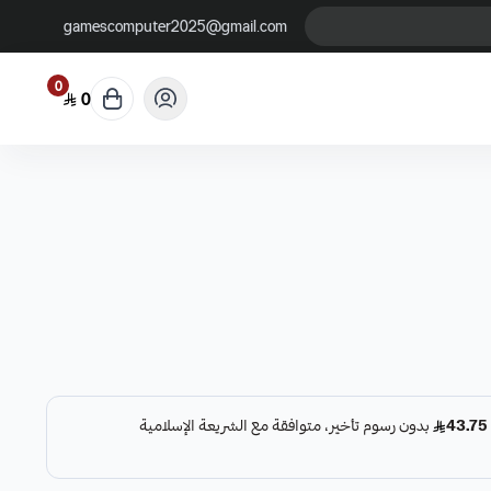
gamescomputer2025@gmail.com
0
0