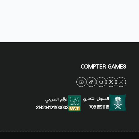
COMPTER GAMES
السجل التجاري
الرقم الضريبي
7051691116
314234121100003