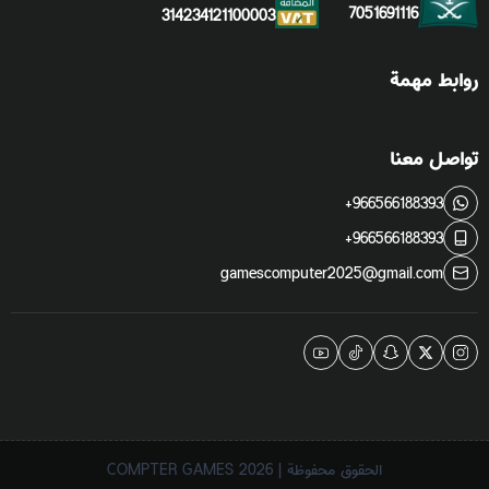
7051691116
314234121100003
روابط مهمة
تواصل معنا
+966566188393
+966566188393
gamescomputer2025@gmail.com
الحقوق محفوظة | 2026
COMPTER GAMES