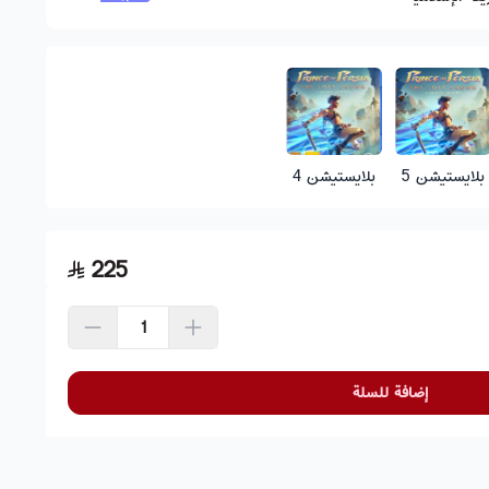
بلايستيشن 5
بلايستيشن 4
225
إضافة للسلة