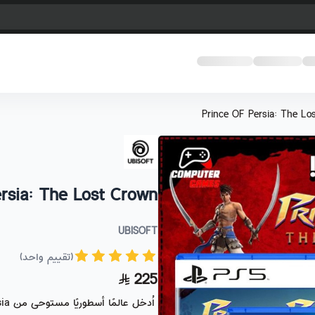
Prince OF Persia: The Lo
rsia: The Lost Crown
UBISOFT
(تقييم واحد)
225