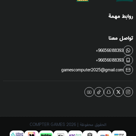
روابط مهمة
تواصل معنا
+966566188393
+966566188393
gamescomputer2025@gmail.com
الحقوق محفوظة | 2026
COMPTER GAMES