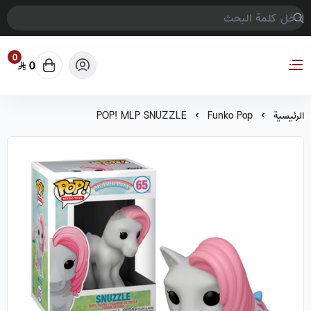
0
0
COMPTER GAMES
الرئيسية
Funko Pop
POP! MLP SNUZZLE