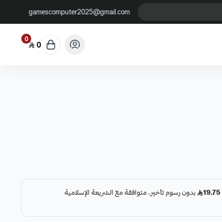
gamescomputer2025@gmail.com
0
0