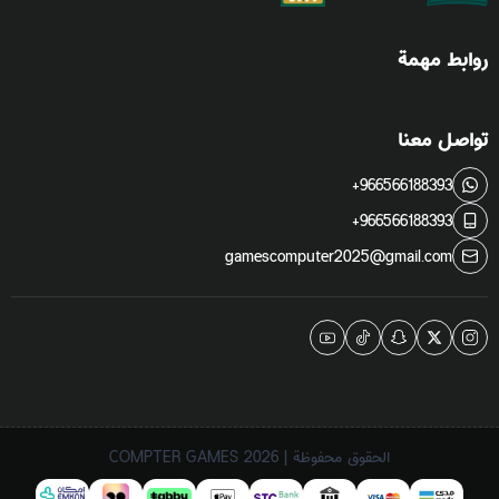
روابط مهمة
تواصل معنا
+966566188393
+966566188393
gamescomputer2025@gmail.com
الحقوق محفوظة | 2026
COMPTER GAMES