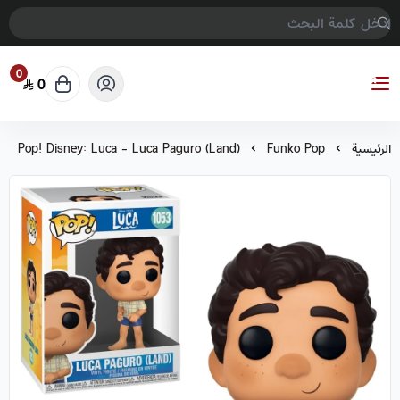
0
0
COMPTER GAMES
الرئيسية
Funko Pop
Pop! Disney: Luca - Luca Paguro (Land)