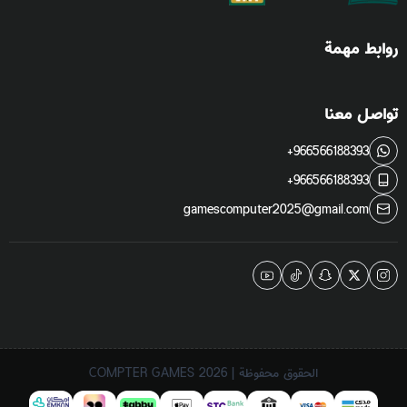
روابط مهمة
تواصل معنا
+966566188393
+966566188393
gamescomputer2025@gmail.com
الحقوق محفوظة | 2026
COMPTER GAMES