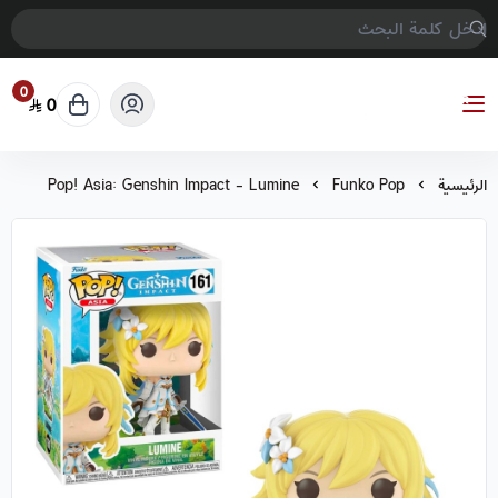
0
0
COMPTER GAMES
الرئيسية
Funko Pop
Pop! Asia: Genshin Impact - Lumine