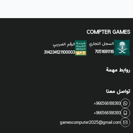
COMPTER GAMES
السجل التجاري
الرقم الضريبي
7051691116
314234121100003
روابط مهمة
تواصل معنا
+966566188393
+966566188393
gamescomputer2025@gmail.com