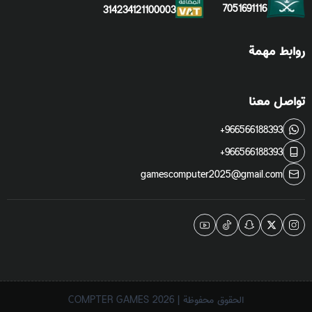
7051691116
314234121100003
روابط مهمة
تواصل معنا
+966566188393
+966566188393
gamescomputer2025@gmail.com
الحقوق محفوظة | 2026
COMPTER GAMES