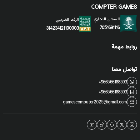
COMPTER GAMES
السجل التجاري
الرقم الضريبي
7051691116
314234121100003
روابط مهمة
تواصل معنا
+966566188393
+966566188393
gamescomputer2025@gmail.com