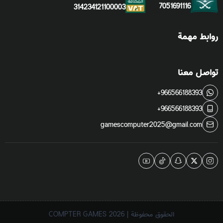
7051691116
314234121100003
روابط مهمة
تواصل معنا
+966566188393
+966566188393
gamescomputer2025@gmail.com
الحقوق محفوظة | 2026
COMPTER GAMES