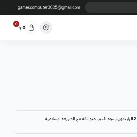
gamescomputer2025@gmail.com
0
0