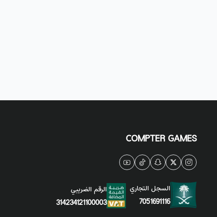
COMPTER GAMES
السجل التجاري
الرقم الضريبي
7051691116
314234121100003