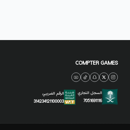
COMPTER GAMES
السجل التجاري
الرقم الضريبي
7051691116
314234121100003