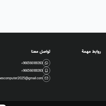
روابط مهمة
تواصل معنا
+966566188393
+966566188393
escomputer2025@gmail.com