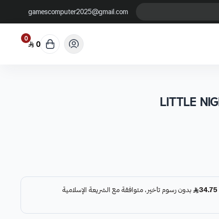
gamescomputer2025@gmail.com
0
0
LITTLE NI