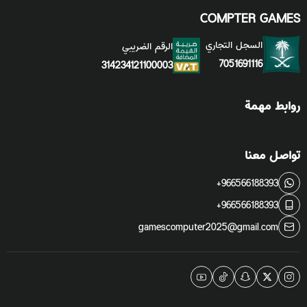
COMPTER GAMES
السجل التجاري
الرقم الضريبي
7051691116
314234121100003
روابط مهمة
تواصل معنا
+966566188393
+966566188393
gamescomputer2025@gmail.com