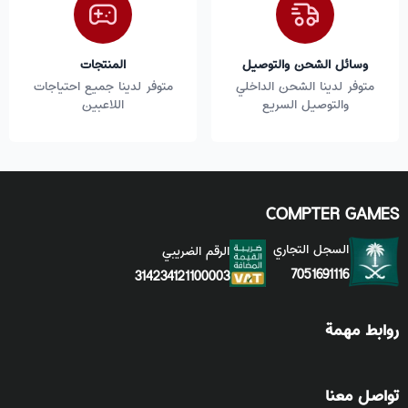
وسائل الشحن والتوصيل
المنتجات
متوفر لدينا الشحن الداخلي
متوفر لدينا جميع احتياجات
والتوصيل السريع
اللاعبين
COMPTER GAMES
السجل التجاري
الرقم الضريبي
7051691116
314234121100003
روابط مهمة
تواصل معنا