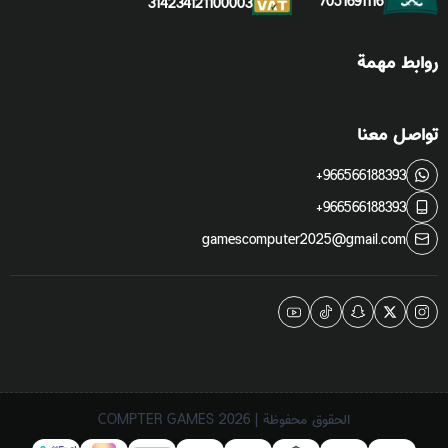
7051691116
314234121100003
روابط مهمة
تواصل معنا
+966566188393
+966566188393
gamescomputer2025@gmail.com
الحقوق محفوظة | 2026
COMPTER GAMES