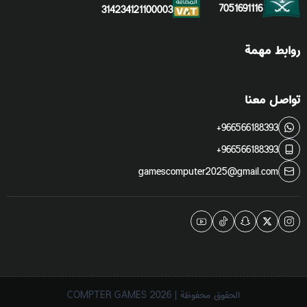
7051691116
314234121100003
روابط مهمة
تواصل معنا
+966566188393
+966566188393
gamescomputer2025@gmail.com
الحقوق محفوظة | 2026
COMPTER GAMES