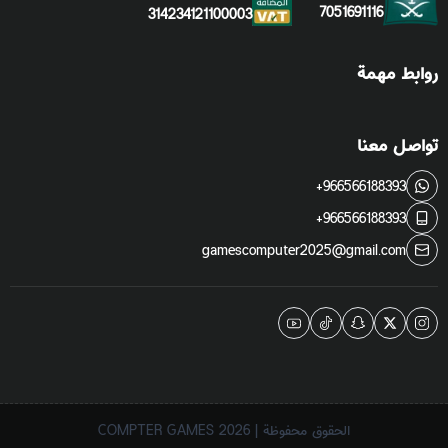
7051691116
314234121100003
روابط مهمة
تواصل معنا
+966566188393
+966566188393
gamescomputer2025@gmail.com
الحقوق محفوظة | 2026
COMPTER GAMES