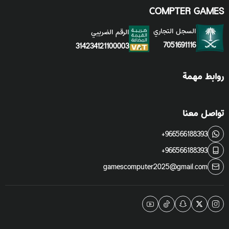
COMPTER GAMES
السجل التجاري
الرقم الضريبي
7051691116
314234121100003
روابط مهمة
تواصل معنا
+966566188393
+966566188393
gamescomputer2025@gmail.com