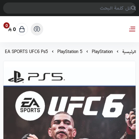
0
0
COMPTER GAMES
الرئيسية
PlayStation
PlayStation 5
EA SPORTS UFC6 Ps5