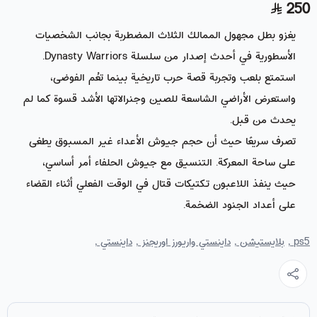
250
يغزو بطل مجهول الممالك الثلاث المضطربة بجانب الشخصيات
الأسطورية في أحدث إصدار من سلسلة Dynasty Warriors.
استمتع بلعب وتجربة قصة حرب تاريخية بينما تعُم الفوضى،
واستعرض الأراضي الشاسعة للصين وجنرالاتها الأشد قسوة كما لم
يحدث من قبل.
تصرف سريعًا حيث أن حجم جيوش الأعداء غير المسبوق يطغى
على ساحة المعركة. التنسيق مع جيوش الحلفاء أمر أساسي،
حيث ينفذ اللاعبون تكتيكات قتال في الوقت الفعلي أثناء القضاء
على أعداد الجنود الضخمة.
ps5 ,
بلايستيشن ,
داينستي واريورز اوريجنز ,
داينستي ,