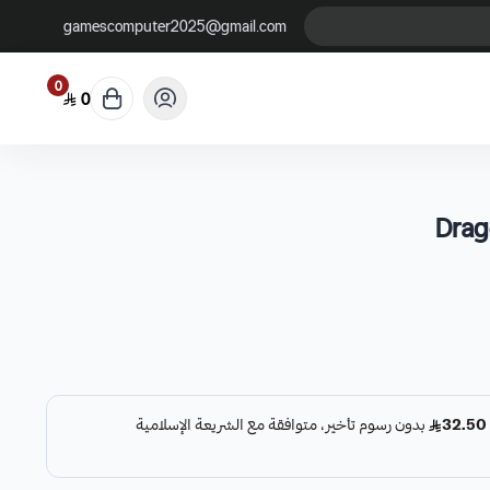
gamescomputer2025@gmail.com
0
0
Drag