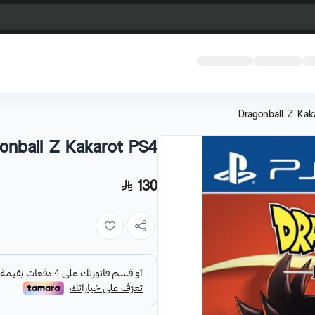
Dragonball Z Kak
onball Z Kakarot PS4
130