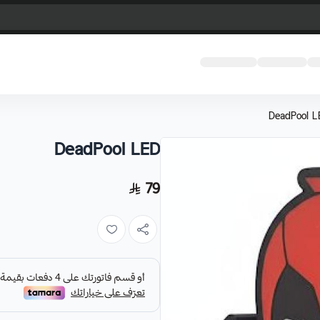
DeadPool L
DeadPool LED
79