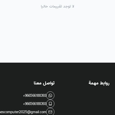
لا توجد تقييمات حاليا
روابط مهمة
تواصل معنا
+966566188393
+966566188393
escomputer2025@gmail.com