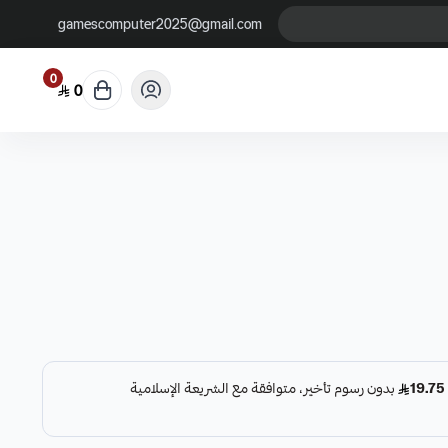
gamescomputer2025@gmail.com
0
0