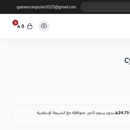
gamescomputer2025@gmail.com
0
0
C