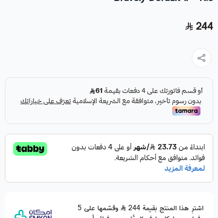
244
اشترِ هذا المنتج بقيمة 244
وقسّمها على 5