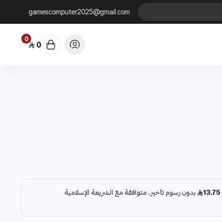
gamescomputer2025@gmail.com
0
0