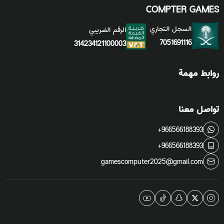
COMPTER GAMES
السجل التجاري
الرقم الضريبي
7051691116
314234121100003
روابط مهمة
تواصل معنا
+966566188393
+966566188393
gamescomputer2025@gmail.com