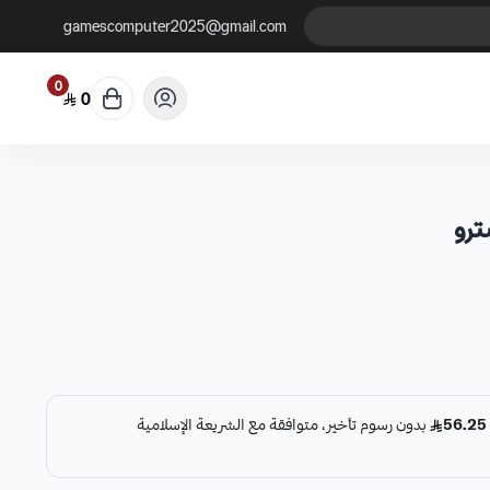
gamescomputer2025@gmail.com
0
0