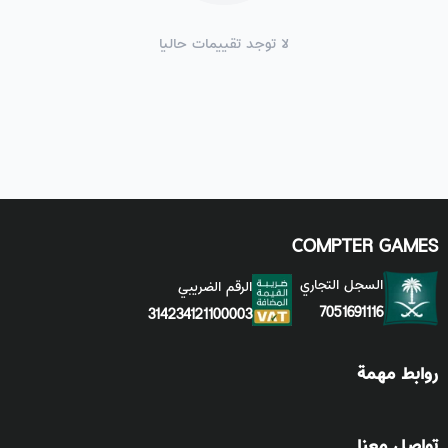
لا توجد تقييمات حاليا
COMPTER GAMES
السجل التجاري
الرقم الضريبي
7051691116
314234121100003
روابط مهمة
تواصل معنا