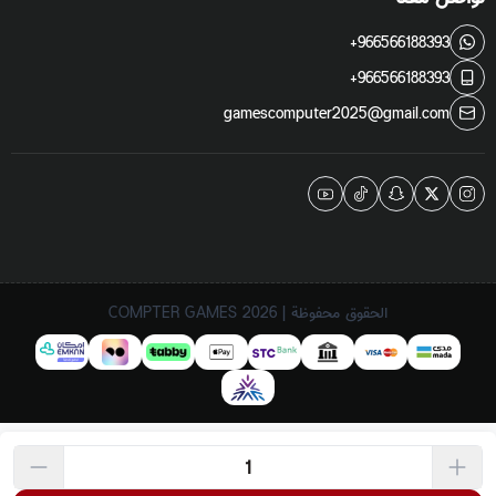
+966566188393
+966566188393
gamescomputer2025@gmail.com
الحقوق محفوظة | 2026
COMPTER GAMES