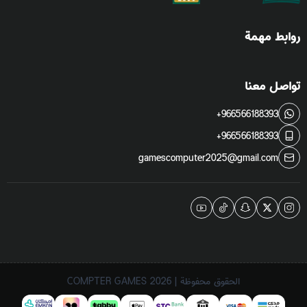
روابط مهمة
تواصل معنا
+966566188393
+966566188393
gamescomputer2025@gmail.com
الحقوق محفوظة | 2026
COMPTER GAMES