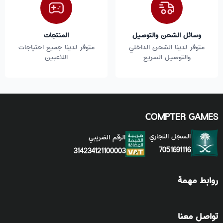
وسائل الشحن والتوصيل
المنتجات
متوفر لدينا الشحن الداخلي
متوفر لدينا جميع احتياجات
والتوصيل السريع
اللاعبين
COMPTER GAMES
السجل التجاري
الرقم الضريبي
7051691116
314234121100003
روابط مهمة
تواصل معنا