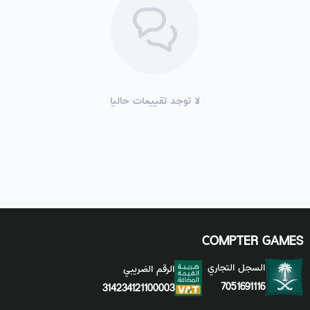
لا توجد تقييمات حاليا
COMPTER GAMES
السجل التجاري
الرقم الضريبي
7051691116
314234121100003