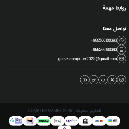
روابط مهمة
تواصل معنا
+966566188393
+966566188393
gamescomputer2025@gmail.com
الحقوق محفوظة | 2026
COMPTER GAMES