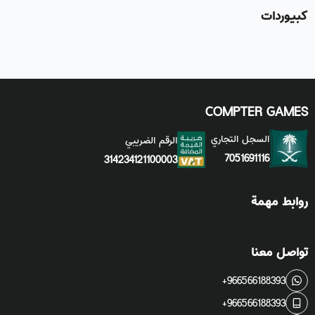
كبيوردات
COMPTER GAMES
السجل التجاري
الرقم الضريبي
7051691116
314234121100003
روابط مهمة
تواصل معنا
+966566188393
+966566188393