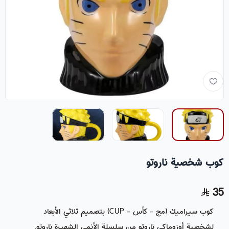
كوب شخصية ناروتو
35
كوب سيراميك (مج - كأس - CUP) بتصميم ثلاثي الأبعاد
لشخصية أوزوماكي ناروتو من سلسلة الأنمي الشهيرة ناروتو.