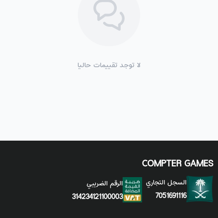
لا توجد تقييمات حاليا
COMPTER GAMES
السجل التجاري
الرقم الضريبي
7051691116
314234121100003