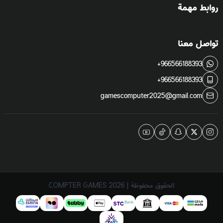
روابط مهمة
تواصل معنا
+966566188393
+966566188393
gamescomputer2025@gmail.com
الحقوق محفوظة | 2026
COMPTER GAMES