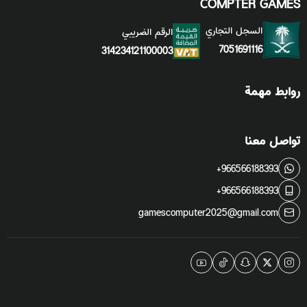
COMPTER GAMES
السجل التجاري
الرقم الضريبي
7051691116
314234121100003
روابط مهمة
تواصل معنا
+966566188393
+966566188393
gamescomputer2025@gmail.com