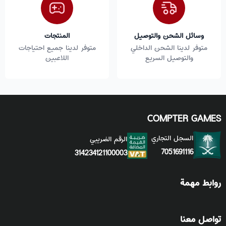
وسائل الشحن والتوصيل
المنتجات
متوفر لدينا الشحن الداخلي
متوفر لدينا جميع احتياجات
والتوصيل السريع
اللاعبين
COMPTER GAMES
السجل التجاري
الرقم الضريبي
7051691116
314234121100003
روابط مهمة
تواصل معنا