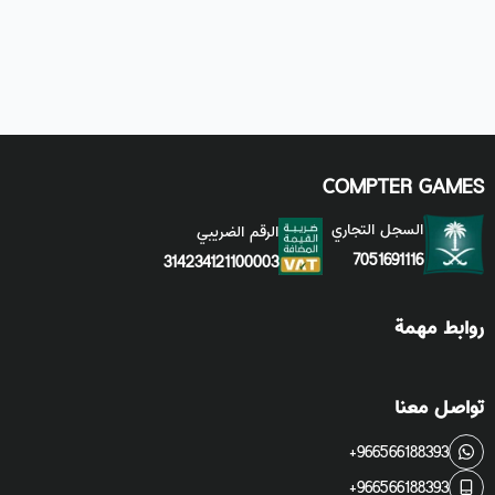
COMPTER GAMES
السجل التجاري
الرقم الضريبي
7051691116
314234121100003
روابط مهمة
تواصل معنا
+966566188393
+966566188393