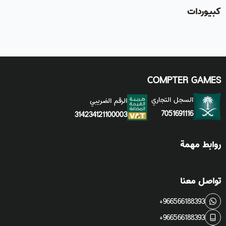
كبيوردات
COMPTER GAMES
السجل التجاري
الرقم الضريبي
7051691116
314234121100003
روابط مهمة
تواصل معنا
+966566188393
+966566188393